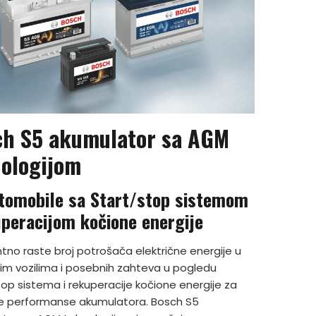
ch S5 akumulator sa AGM
ologijom
tomobile sa Start/stop sistemom
uperacijom kočione energije
tno raste broj potrošača električne energije u
m vozilima i posebnih zahteva u pogledu
top sistema i rekuperacije kočione energije za
e performanse akumulatora. Bosch S5