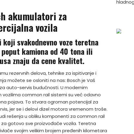
hladnog 
h akumulatori za
rcijalna vozila
i koji svakodnevno voze teretna
a poput kamiona od 40 tona ili
usa znaju da cene kvalitet.
mu rezervnih delova, tehnike za ispitivanje i
anja možete se osloniti na nas: Bosch je Vaš
 za auto-servis budućnosti. U modernim
m vozilima common rail sistemi su već odavno
ena pojava. To stvara ogroman potencijal za
vis, jer se i delovi dizel motora vremenom troše.
udi rešenja u obliku komponenti za common rail
 za gotovo sve proizvođače vozila. Teretna
rivlače svojim velikim brojem pređenih kilometara