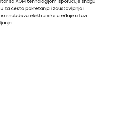
tor sa AGM tehnologijom isporučuje snagu
u za česta pokretanja i zaustavljanja i
o snabdeva elektronske uređaje u fazi
janja.