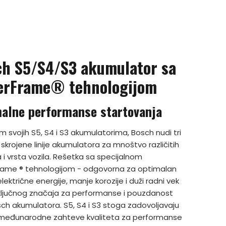
h S5/S4/S3 akumulator sa
erFrame® tehnologijom
alne performanse startovanja
 svojih S5, S4 i S3 akumulatorima, Bosch nudi tri
skrojene linije akumulatora za mnoštvo različitih
 i vrsta vozila. Rešetka sa specijalnom
ame ® tehnologijom - odgovorna za optimalan
lektrične energije, manje korozije i duži radni vek
 ključnog značaja za performanse i pouzdanost
sch akumulatora. S5, S4 i S3 stoga zadovoljavaju
međunarodne zahteve kvaliteta za performanse