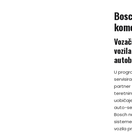
Bosc
kome
Vozač
vozil
autob
U progra
servisir
partner
teretni
uobičaj
auto-ser
Bosch n
sisteme
vozila p