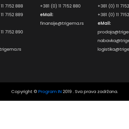
 11 7152 888
+381 (0) 11 7152 880
+381 (0) 11 715
 11 7152 889
eMail:
+381 (0) 11 715
finansije@trigema.rs
eMail:
 11 7152 890
prodaja@trige
nabavka@trig
trigema.rs
logistika@trig
Copyright ©
Program IN
2019 . Sva prava zadržana.