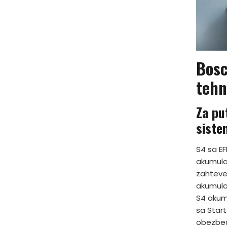
Bosc
tehn
Za pu
sist
S4 sa E
akumula
zahteve
akumula
S4 akumu
sa Star
obezbeđ