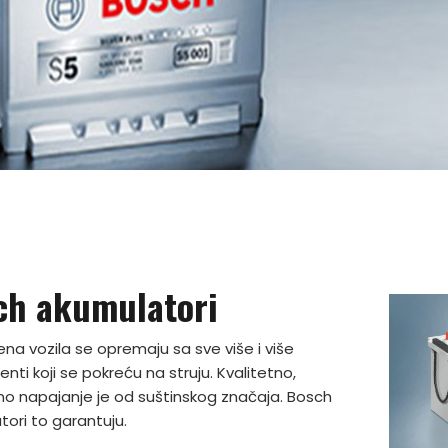
ch akumulatori
a vozila se opremaju sa sve više i više
ti koji se pokreću na struju. Kvalitetno,
o napajanje je od suštinskog značaja. Bosch
ori to garantuju.