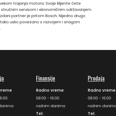
vekom trajanja motora. Svoje klijente ćete
ti stručnim servisom i ekonomičnim održavanjem.
zdani partner je pritom Bosch. Nijedno drugo
e tako usko povezano s razvojem i snagom
.
ja
Finansije
Prodaja
vreme
Radno vreme
Radno vreme
16:00
08:00 - 16:00
08:00 - 16:00
danima
radnim danima
radnim danim
Tel:
Tel: