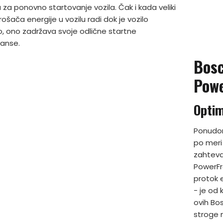
 za ponovno startovanje vozila. Čak i kada veliki
rošača energije u vozilu radi dok je vozilo
, ono zadržava svoje odlične startne
anse.
Bosc
Pow
Optim
Ponudom
po meri 
zahteva
PowerFr
protok e
- je od
ovih Bo
stroge 