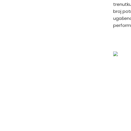
trenutku
broj pot
ugašeno
perform