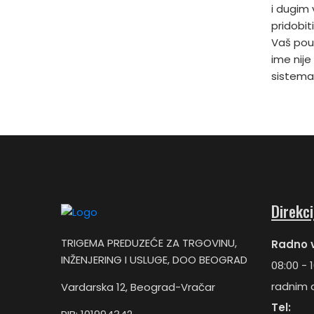
i dugim 
pridobi
Vaš pou
ime nij
sistema
Direkci
TRIGEMA PREDUZEĆE ZA TRGOVINU,
Radno 
INŽENJERING I USLUGE, DOO BEOGRAD
08:00 - 
radnim 
Vardarska 12, Beograd-Vračar
Tel: