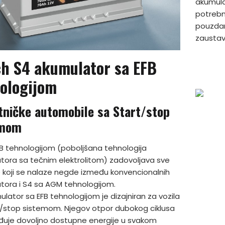
akumula
potrebn
pouzdan
zaustavl
h S4 akumulator sa EFB
ologijom
tničke automobile sa Start/stop
emom
FB tehnologijom (poboljšana tehnologija
tora sa tečnim elektrolitom) zadovoljava sve
 koji se nalaze negde između konvencionalnih
tora i S4 sa AGM tehnologijom.
lator sa EFB tehnologijom je dizajniran za vozila
t/stop sistemom. Njegov otpor dubokog ciklusa
uje dovoljno dostupne energije u svakom