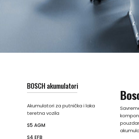
BOSCH akumulatori
Bos
Akumulatori za putnička i laka
Savremen
teretna vozila
komponen
pouzdan
S5 AGM
akumulat
S4 EFB