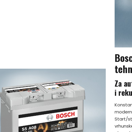
Bos
tehn
Za au
i rek
Konstan
moderni
Start/s
vrhunsk