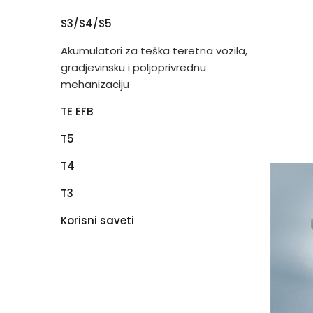
S3/S4/S5
Akumulatori za teška teretna vozila,
gradjevinsku i poljoprivrednu
mehanizaciju
TE EFB
T5
T4
T3
Korisni saveti