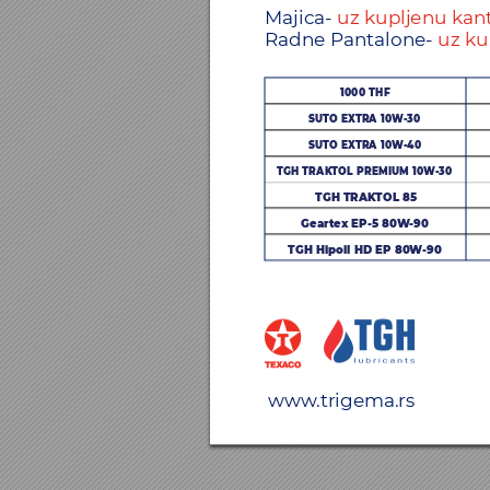
Majica- 
uz kupljenu k
ant
Radne P
antalone- 
uz ku
1000 THF
SUTO E
X
TRA 10W
-30
SUTO E
X
TRA 10W
-40
TGH TRAK
TOL PREMIUM 10
W
-
30
TGH TRAK
TOL 85
Gearte
x EP-5 80
W
-90
TGH Hipoil HD EP 80
W
-90
www
.trigema.rs