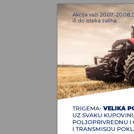
Ak
cija v
aži 20
.0
7
.-
20
.08.
ili do ist
eka zaliha
V
ELIK
A P
TRIGEMA
- 
UZ SV
AKU K
UPO
VIN
POLJOPRI
V
REDNU I
I TRANSMISIJU POK